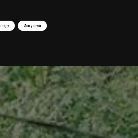
заезду
Доп.услуги